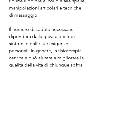
ridurre il dolore al collo e alle spalle, 
manipolazioni articolari e tecniche 
di massaggio.
Il numero di sedute necessarie 
dipenderà dalla gravità dei tuoi 
sintomi e dalle tue esigenze 
personali. In genere, la fisioterapia 
cervicale può aiutare a migliorare la 
qualità della vita di chiunque soffra 
di problemi cervicali. Se stai 
cercando una soluzione efficace per 
i problemi del collo,Fisioterapia 
cervicale a Torino: soluzione efficace 
per i problemi al collo
La fisioterapia cervicale è una 
disciplina che si occupa della 
diagnosi e del trattamento dei 