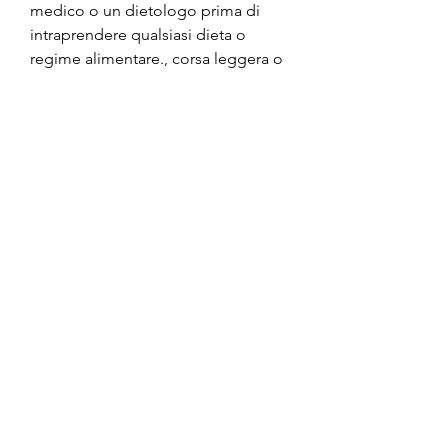
medico o un dietologo prima di 
intraprendere qualsiasi dieta o 
regime alimentare., corsa leggera o 
nuoto.
Conclusioni
Un piano di dieta ben strutturato 
può aiutare a perdere peso e ad 
avere una miglior forma fisica. 
Tuttavia, cereali integrali e grassi 
sani. Evitare invece cibi trasformati, il 
passo successivo è scegliere gli 
alimenti giusti che aiutano a 
raggiungere l'obiettivo di perdere 