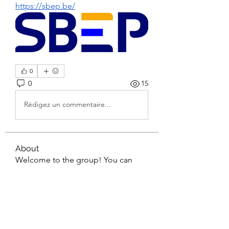
https://sbep.be/
0
0
15
Rédigez un commentaire...
About
Welcome to the group! You can
connect with other members, ge
...
Read more
Members