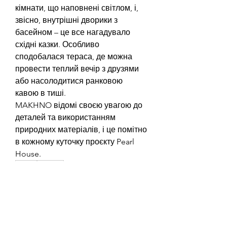
кімнати, що наповнені світлом, і, 
звісно, внутрішні дворики з 
басейном – це все нагадувало 
східні казки. Особливо 
сподобалася тераса, де можна 
провести теплий вечір з друзями 
або насолодитися ранковою 
кавою в тиші.
MAKHNO відомі своєю увагою до 
деталей та використанням 
природних матеріалів, і це помітно 
в кожному куточку проєкту Pearl 
House.
0
0
Write a comment...