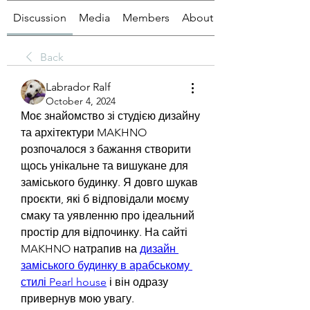
Discussion
Media
Members
About
Back
Labrador Ralf
October 4, 2024
Моє знайомство зі студією дизайну 
та архітектури MAKHNO 
розпочалося з бажання створити 
щось унікальне та вишукане для 
заміського будинку. Я довго шукав 
проєкти, які б відповідали моєму 
смаку та уявленню про ідеальний 
простір для відпочинку. На сайті 
MAKHNO натрапив на 
дизайн 
заміського будинку в арабському 
стилі Pearl house
 і він одразу 
привернув мою увагу.