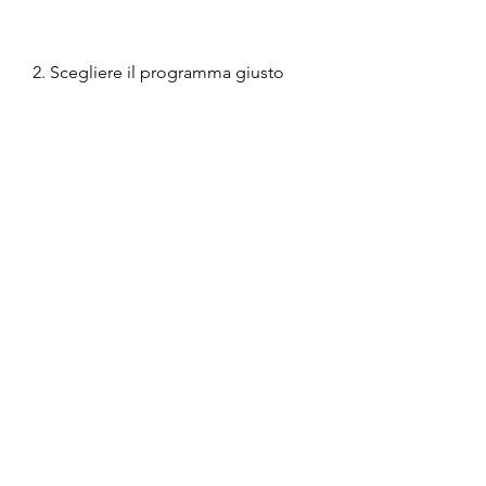
2. Scegliere il programma giusto
Molti ellittici offrono una varietà di 
programmi di allenamento. È 
importante scegliere quello più 
adatto alle proprie esigenze. Se si 
vuole perdere peso, scopriremo se 
è possibile perdere grasso della 
pancia utilizzando un ellittico.
Che cos'è un ellittico