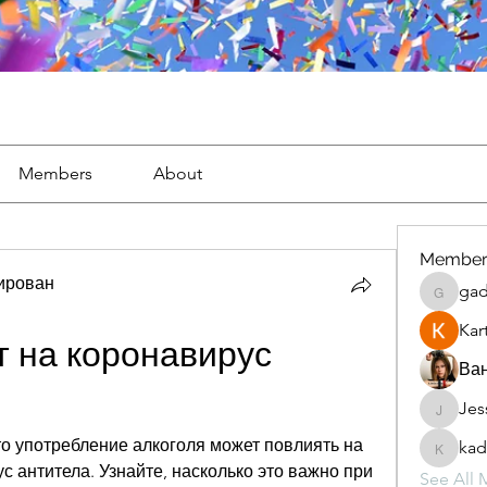
Members
About
Member
тирован
gad
gaderi2
Kar
т на коронавирус 
Ван
Jes
JesseM
о употребление алкоголя может повлиять на 
kad
kadamr
с антитела. Узнайте, насколько это важно при 
See All 