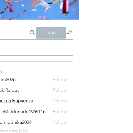
Join
s
eri2026
Follow
026
tik Rajput
Follow
есса Барченко
Follow
seMaldonado1969116
Follow
aldonado1969116
amradhika2024
Follow
adhika2024
Members (269)