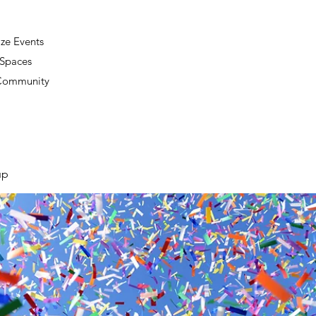
ze Events
 Spaces
 Community
up