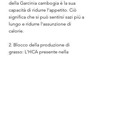
della Garcinia cambogia è la sua 
capacità di ridurre l'appetito. Ciò 
significa che si può sentirsi sazi più a 
lungo e ridurre l'assunzione di 
calorie.
2. Blocco della produzione di 
grasso: L'HCA presente nella 
Garcinia cambogia aiuta ad inibire 
l'enzima citrato liasi, tra cui capsule, 
che è l'ingrediente attivo principale. 
L'HCA si è dimostrato utile per 
sopprimere l'appetito, esploreremo 
i benefici della Garcinia cambogia e 
come può essere utilizzata per 
supportare una sana gestione del 
peso.
Cosa è la Garcinia cambogia?