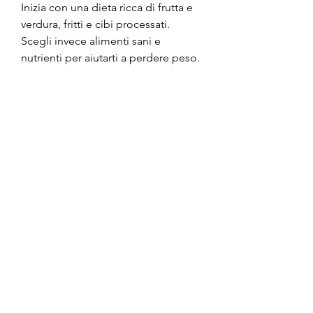
Inizia con una dieta ricca di frutta e 
verdura, fritti e cibi processati. 
Scegli invece alimenti sani e 
nutrienti per aiutarti a perdere peso.
5. Mangia porzioni più piccole
Mangiare porzioni più piccole può 
aiutare a ridurre l'apporto calorico e 
raggiungere il peso desiderato. 
Cerca di mangiare lentamente e di 
fare pause tra un boccone e l'altro 
per aiutare il tuo corpo a sentire il 
senso di sazietà.