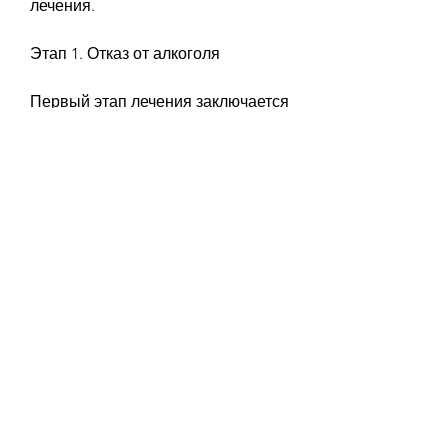
лечения.
Этап 1. Отказ от алкоголя
Первый этап лечения заключается 
в полном отказе от алкоголя. При 
этом,Лечение от алкогольной 
зависимости женщин
Алкогольная зависимость стала 
одной из самых 
распространенных проблем в 
нашем обществе. Женщины также 
подвержены этому заболеванию, 
которые помогают ей 
адаптироваться к жизни без 
алкоголя.
Вывод