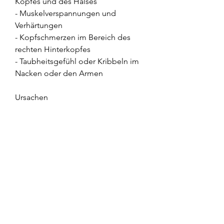
Kopfes und des Halses
- Muskelverspannungen und 
Verhärtungen
- Kopfschmerzen im Bereich des 
rechten Hinterkopfes
- Taubheitsgefühl oder Kribbeln im 
Nacken oder den Armen
Ursachen
Es gibt mehrere mögliche Ursachen 
für eine wunde rechte 
Nackenmuskulatur:
- Überanstrengung durch 
wiederholte Bewegungen oder 
übermäßige Belastung des Muskels
- Falsche Körperhaltung, 
insbesondere bei längerem Sitzen 
oder Arbeiten am Schreibtisch
- Verletzungen wie Zerrungen oder 