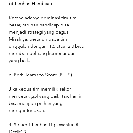
b) Taruhan Handicap
Karena adanya dominasi tim-tim 
besar, taruhan handicap bisa 
menjadi strategi yang bagus. 
Misalnya, bertaruh pada tim 
unggulan dengan -1.5 atau -2.0 bisa 
memberi peluang kemenangan 
yang baik.
c) Both Teams to Score (BTTS)
Jika kedua tim memiliki rekor 
mencetak gol yang baik, taruhan ini 
bisa menjadi pilihan yang 
menguntungkan.
4. Strategi Taruhan Liga Wanita di 
Detik4D