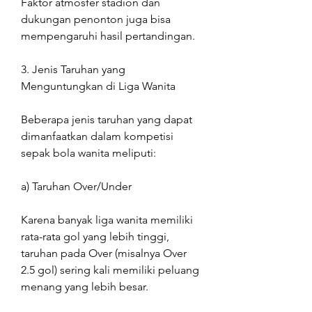
Faktor atmosfer stadion dan 
dukungan penonton juga bisa 
mempengaruhi hasil pertandingan.
3. Jenis Taruhan yang 
Menguntungkan di Liga Wanita
Beberapa jenis taruhan yang dapat 
dimanfaatkan dalam kompetisi 
sepak bola wanita meliputi:
a) Taruhan Over/Under
Karena banyak liga wanita memiliki 
rata-rata gol yang lebih tinggi, 
taruhan pada Over (misalnya Over 
2.5 gol) sering kali memiliki peluang 
menang yang lebih besar.