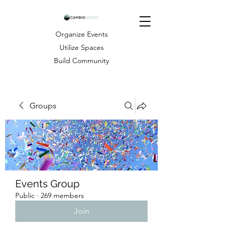
Organize Events
Utilize Spaces
Build Community
Groups
Events Group
Public
·
269 members
Join