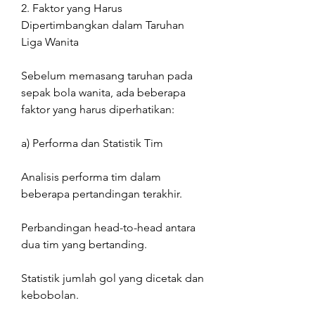
2. Faktor yang Harus 
Dipertimbangkan dalam Taruhan 
Liga Wanita
Sebelum memasang taruhan pada 
sepak bola wanita, ada beberapa 
faktor yang harus diperhatikan:
a) Performa dan Statistik Tim
Analisis performa tim dalam 
beberapa pertandingan terakhir.
Perbandingan head-to-head antara 
dua tim yang bertanding.
Statistik jumlah gol yang dicetak dan 
kebobolan.