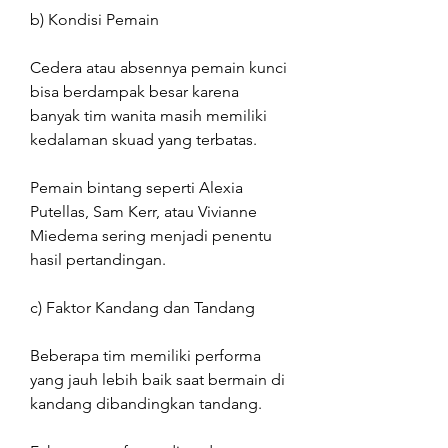
b) Kondisi Pemain
Cedera atau absennya pemain kunci 
bisa berdampak besar karena 
banyak tim wanita masih memiliki 
kedalaman skuad yang terbatas.
Pemain bintang seperti Alexia 
Putellas, Sam Kerr, atau Vivianne 
Miedema sering menjadi penentu 
hasil pertandingan.
c) Faktor Kandang dan Tandang
Beberapa tim memiliki performa 
yang jauh lebih baik saat bermain di 
kandang dibandingkan tandang.