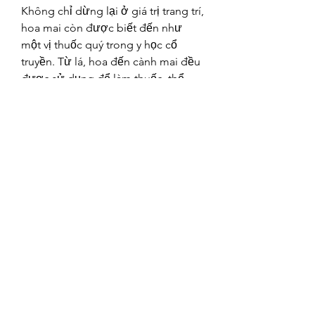
Không chỉ dừng lại ở giá trị trang trí, 
hoa mai còn được biết đến như 
một vị thuốc quý trong y học cổ 
truyền. Từ lá, hoa đến cành mai đều 
được sử dụng để làm thuốc, thể 
hiện sự gắn kết gần gũi giữa hoa 
mai và đời sống thực tiễn.
Hoa mai – Tinh thần Tết Việt 
trường tồn
Hoa mai không chỉ là một loài hoa 
tô điểm cho Tết mà còn là hồn cốt 
của Tết phương Nam. Nhìn mai 
vàng nở rộ, ta như thấy trong đó 
không chỉ là sắc xuân mà còn là 
niềm tin và hy vọng. Mai vàng – một 
biểu tượng đẹp, trường tồn của Tết 
Việt, mang theo hương vị nồng nàn 
và niềm tự hào sâu sắc về văn hóa 