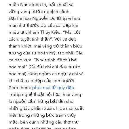
miền Nam: kiên trì, bất khuất và 
vững vàng trước nghịch cảnh.
Đại thi hào Nguyễn Du từng ví hoa 
mai như thước đo của cái đẹp khi 
miêu tả chị em Thúy Kiều: “Mai cốt 
cách, tuyết tinh thần”. Với vẻ đẹp 
thanh khiết, mai vàng trở thành biểu 
tượng của sự hoàn mỹ, tao nhã. Câu 
ca dao xưa: “Nhất sinh đê thủ bái 
hoa mai” (Cả đời chỉ cúi đầu trước 
hoa mai) cũng ngầm ca ngợi ý chí và 
khí chất cao đẹp của con người.
Xem thêm: 
phôi mai tứ quý đẹp
.
Trong nghệ thuật hội họa, mai vàng 
là nguồn cảm hứng bất tận cho 
những tác phẩm xuân. Hoa mai xuất 
hiện trong những bức tranh thủy 
mặc, bên cạnh những câu thơ thư 
pháp đậm chất thiền, vừa phóng 