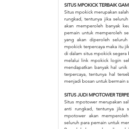
SITUS MPOKICK TERBAIK GA
Situs mpokick merupakan salah 
rungkad, tentunya jika seluru
akan memperoleh banyak keu
pemain untuk memperoleh se
yang akan diperoleh seluruh
mpokick terpercaya maka itu ji
di dalam situs mpokick segera
melalui link mpokick login se
mendapatkan banyak hal unik 
terpercaya, tentunya hal ter
menjadi bosan untuk bermain sl
SITUS JUDI MPOTOWER TERP
Situs mpotower merupakan sala
anti rungkad, tentunya jika 
mpotower akan memperoleh
seluruh para pemain untuk m