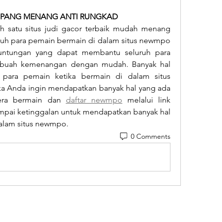
MPANG MENANG ANTI RUNGKAD
 satu situs judi gacor terbaik mudah menang 
luruh para pemain bermain di dalam situs newmpo 
ntungan yang dapat membantu seluruh para 
buah kemenangan dengan mudah. Banyak hal 
 para pemain ketika bermain di dalam situs 
ka Anda ingin mendapatkan banyak hal yang ada 
era bermain dan 
daftar newmpo
 melalui link 
pai ketinggalan untuk mendapatkan banyak hal 
dalam situs newmpo.
0 Comments