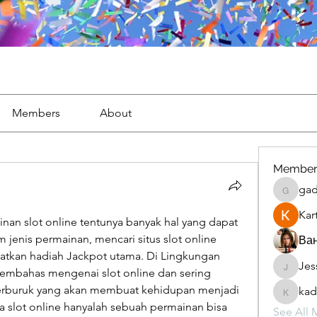
Members
About
Member
gad
gaderi2
Kar
nan slot online tentunya banyak hal yang dapat 
 jenis permainan, mencari situs slot online 
Ван
atkan hadiah Jackpot utama. Di Lingkungan 
Jes
JesseM
embahas mengenai slot online dan sering 
erburuk yang akan membuat kehidupan menjadi 
kad
kadamr
a slot online hanyalah sebuah permainan bisa 
See All 