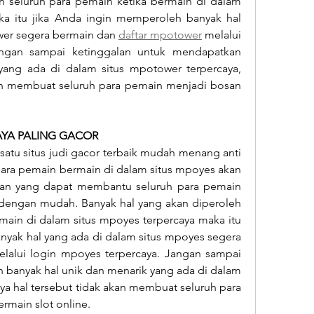
h seluruh para pemain ketika bermain di dalam 
ka itu jika Anda ingin memperoleh banyak hal 
wer segera bermain dan 
daftar mpotower
 melalui 
angan sampai ketinggalan untuk mendapatkan 
yang ada di dalam situs mpotower terpercaya, 
kan membuat seluruh para pemain menjadi bosan 
AYA PALING GACOR
atu situs judi gacor terbaik mudah menang anti 
 para pemain bermain di dalam situs mpoyes akan 
n yang dapat membantu seluruh para pemain 
engan mudah. Banyak hal yang akan diperoleh 
main di dalam situs mpoyes terpercaya maka itu 
yak hal yang ada di dalam situs mpoyes segera 
elalui login mpoyes terpercaya. Jangan sampai 
banyak hal unik dan menarik yang ada di dalam 
ya hal tersebut tidak akan membuat seluruh para 
rmain slot online.