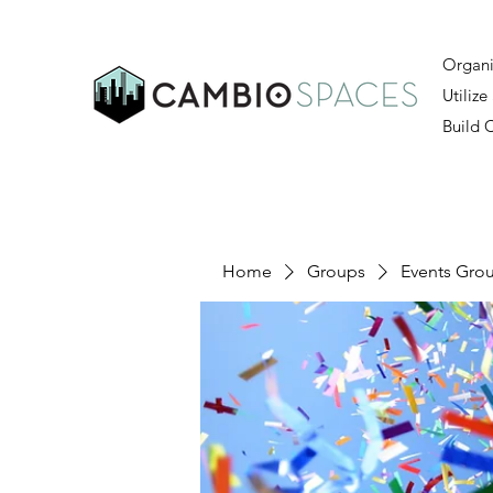
Organi
Utilize
Build
Home
Groups
Events Gro