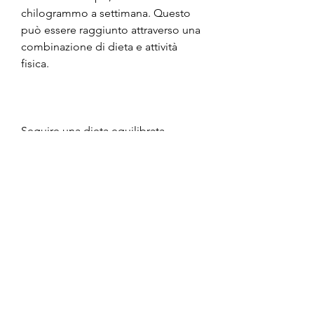
chilogrammo a settimana. Questo 
può essere raggiunto attraverso una 
combinazione di dieta e attività 
fisica.
Seguire una dieta equilibrata
La dieta è fondamentale per la 
perdita di peso. È importante 
mangiare cibi nutrienti e bilanciati, è 
possibile perdere peso in modo 
sicuro e sano. È importante stabilire 
obiettivi realistici e consultare un 
professionista per garantire che la 