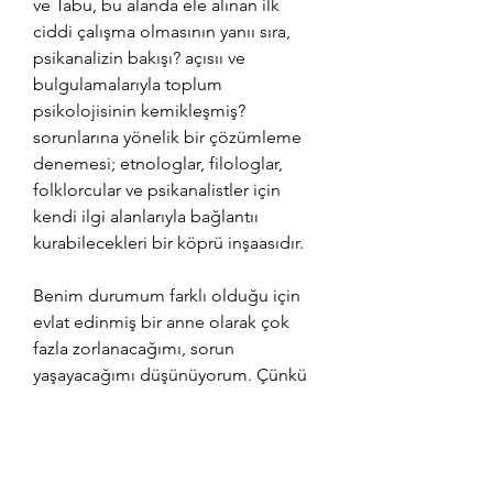
ve Tabu, bu alanda ele alınan ilk 
ciddi çalışma olmasının yanıı sıra, 
psikanalizin bakışı? açısıı ve 
bulgulamalarıyla toplum 
psikolojisinin kemikleşmiş? 
sorunlarına yönelik bir çözümleme 
denemesi; etnologlar, filologlar, 
folklorcular ve psikanalistler için 
kendi ilgi alanlarıyla bağlantıı 
kurabilecekleri bir köprü inşaasıdır.
Benim durumum farklı olduğu için 
evlat edinmiş bir anne olarak çok 
fazla zorlanacağımı, sorun 
yaşayacağımı düşünüyorum. Çünkü 
evlat edinmek ülkemizde bir tabu. 
Mesela ben "evladım" derken 
Türkiye'de hala insanlar "evlatlık" 
diyor. Özellikle bu soruya maruz 