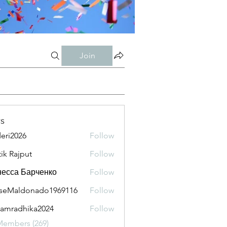
Join
s
eri2026
Follow
026
tik Rajput
Follow
есса Барченко
Follow
seMaldonado1969116
Follow
aldonado1969116
amradhika2024
Follow
adhika2024
Members (269)