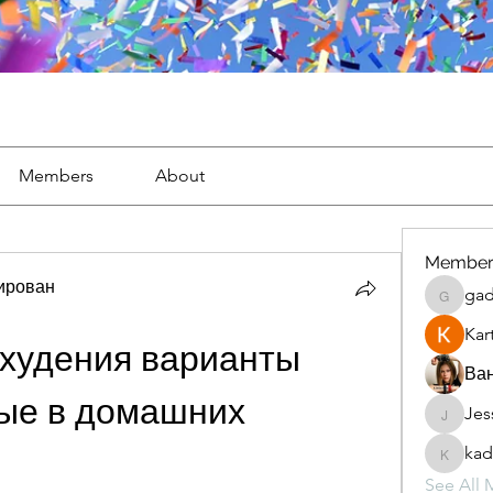
Members
About
Member
тирован
gad
gaderi2
Kar
худения варианты 
Ван
ые в домашних 
Jes
JesseM
kad
kadamr
See All 