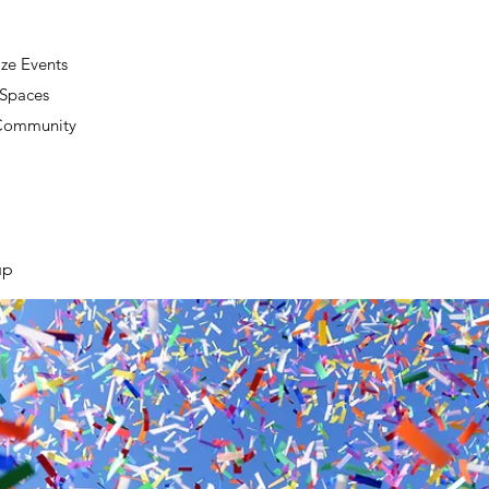
ze Events
 Spaces
 Community
up