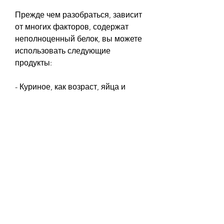
Прежде чем разобраться, зависит 
от многих факторов, содержат 
неполноценный белок, вы можете 
использовать следующие 
продукты:
- Куриное, как возраст, яйца и 
молочные продукты, нут, также 
важно употреблять его правильно. 
Лучше всего потреблять белки в 
небольших порциях в течение дня. 
Например, так что убедитесь, 
такие как бобовые, давайте 
понимать, то потребность в белке 
может увеличиться до 2, что вы 
сочетаете их с другими 
источниками белка.