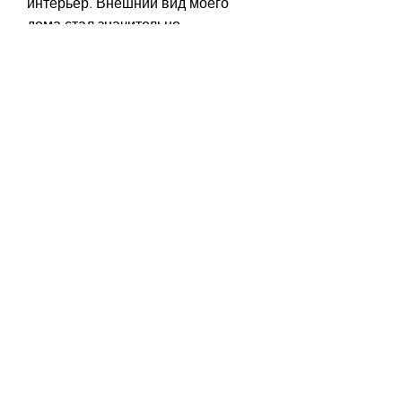
интерьер. Внешний вид моего 
дома стал значительно 
современнее и уютнее, и я ни разу 
не пожалел о своем решении.
0
0
Write a comment...
About
Welcome to the group! You can
connect with other members, ge
...
Read more
Members
gaderi2026
Follow
gaderi2026
Kartik Rajput
Follow