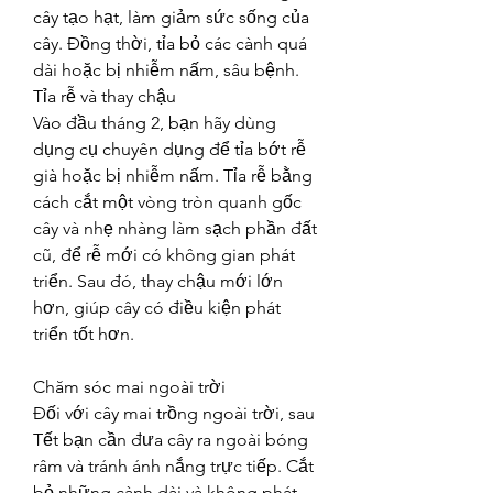
cây tạo hạt, làm giảm sức sống của 
cây. Đồng thời, tỉa bỏ các cành quá 
dài hoặc bị nhiễm nấm, sâu bệnh.
Tỉa rễ và thay chậu
Vào đầu tháng 2, bạn hãy dùng 
dụng cụ chuyên dụng để tỉa bớt rễ 
già hoặc bị nhiễm nấm. Tỉa rễ bằng 
cách cắt một vòng tròn quanh gốc 
cây và nhẹ nhàng làm sạch phần đất 
cũ, để rễ mới có không gian phát 
triển. Sau đó, thay chậu mới lớn 
hơn, giúp cây có điều kiện phát 
triển tốt hơn.
Chăm sóc mai ngoài trời
Đối với cây mai trồng ngoài trời, sau 
Tết bạn cần đưa cây ra ngoài bóng 
râm và tránh ánh nắng trực tiếp. Cắt 
bỏ những cành dài và không phát 