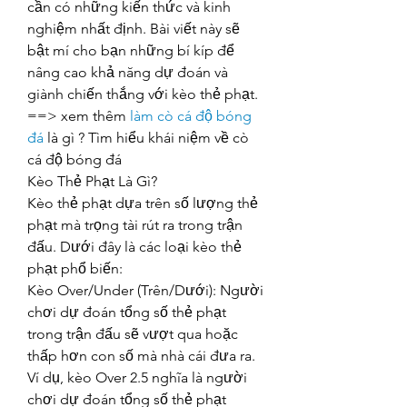
cần có những kiến thức và kinh 
nghiệm nhất định. Bài viết này sẽ 
bật mí cho bạn những bí kíp để 
nâng cao khả năng dự đoán và 
giành chiến thắng với kèo thẻ phạt.
==> xem thêm 
làm cò cá độ bóng 
đá
 là gì ? Tìm hiểu khái niệm về cò 
cá độ bóng đá
Kèo Thẻ Phạt Là Gì?
Kèo thẻ phạt dựa trên số lượng thẻ 
phạt mà trọng tài rút ra trong trận 
đấu. Dưới đây là các loại kèo thẻ 
phạt phổ biến:
Kèo Over/Under (Trên/Dưới): Người 
chơi dự đoán tổng số thẻ phạt 
trong trận đấu sẽ vượt qua hoặc 
thấp hơn con số mà nhà cái đưa ra. 
Ví dụ, kèo Over 2.5 nghĩa là người 
chơi dự đoán tổng số thẻ phạt 