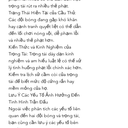
trọng tài rút ra nhiều thẻ phạt.
Trạng Thái Hiện Tại của Cầu Thủ: 
Các đội bóng đang gặp khó khăn 
hay cạnh tranh quyết liệt có thể dẫn 
đến lối chơi nóng vội, dễ phạm lỗi 
và nhiều thẻ phạt hơn.
Kiến Thức và Kinh Nghiệm của 
Trọng Tài: Trọng tài dày dạn kinh 
nghiệm và am hiểu luật lệ có thể xử 
lý tình huống phạt lỗi chính xác hơn. 
Kiểm tra lịch sử cầm còi của trọng 
tài để biết mức độ cứng rắn hay 
mềm mỏng của họ.
Lưu Ý Các Yếu Tố Ảnh Hưởng Đến 
Tình Hình Trận Đấu
Ngoài việc phân tích các yếu tố liên 
quan đến hai đội bóng và trọng tài, 
bạn cũng cần lưu ý các yếu tố bên 