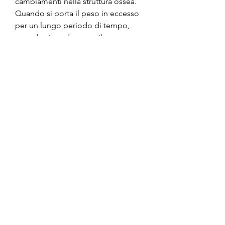
cambiamenti nella struttura ossea. 
Quando si porta il peso in eccesso 
per un lungo periodo di tempo, 
quando si perde peso, il corpo 
inizia ad adattarsi per supportare il 
peso extra. Ciò significa che le 
articolazioni, i tendini e le ossa del 
piede possono allargarsi e 
allungarsi per sostenere il maggior 
peso del corpo.
La perdita di grasso corporeo
La perdita di grasso corporeo è un 
altro fattore che può influire sulla 