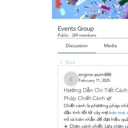
Events Group
Public
·
269 members
Discussion
Media
Back
engine.aszm888
February 11, 2025
engine.aszm888
Hướng Dẫn Chi Tiết Cách
Pháp Chiết Cành 🌿
Chiết cành là phương pháp nhân
đặc tính tốt từ cây mẹ.
bán mai v
mỉ và kiên nhẫn để đạt hiệu qu
🔹 Chọn cành chiết: Lựa chọn 