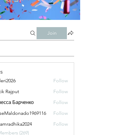
Join
s
eri2026
Follow
026
tik Rajput
Follow
есса Барченко
Follow
seMaldonado1969116
Follow
aldonado1969116
amradhika2024
Follow
adhika2024
Members (269)