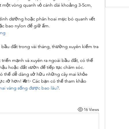
t một vòng quanh vỏ cành dài khoảng 3-5cm, 
dinh dưỡng hoặc phân hoai mục bó quanh vết 
oặc bao nylon để giữ ẩm.
ủng
 bầu đất trong vài tháng, thường xuyên kiểm tra 
 triển mạnh và xuyên ra ngoài bầu đất, có thể 
chậu hoặc đất vườn để tiếp tục chăm sóc.
ó thể dễ dàng sở hữu những cây mai khỏe 
c rỡ hơn! 🎋✨ Các bạn có thể tham khảo 
 mai vàng sống được bao lâu?
.
16 Views