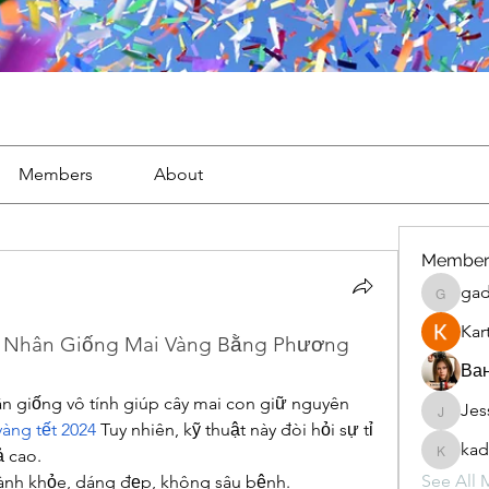
Members
About
Member
gad
gaderi2
Kar
 Nhân Giống Mai Vàng Bằng Phương 
Ван
 giống vô tính giúp cây mai con giữ nguyên 
Jes
JesseM
àng tết 2024
 Tuy nhiên, kỹ thuật này đòi hỏi sự tỉ 
kad
ả cao.
kadamr
See All 
cành khỏe, dáng đẹp, không sâu bệnh.