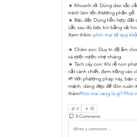
🔹 Khoanh vỏ: Dùng dao sắc cắ
tránh làm tổn thương phần gỗ.
🔹 Bọc đất: Dùng hỗn hợp đất 
cắt, sau đó bọc kín bằng vải h
Xem thêm: 
phôi mai tứ quý kh
🔹 Chăm sóc: Duy trì độ ẩm cho
và tưới nước nhẹ nhàng.
🔹 Tách cây con: Khi rễ non phát
cắt cành chiết, đem trồng vào 
🌱 Với phương pháp này, bạn c
mạnh, dáng đẹp để đón xuân rự
thêm
Phôi mai vàng là gì? Phôi
0
0 Comments
Write a comment...