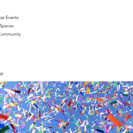
ze Events
 Spaces
 Community
up