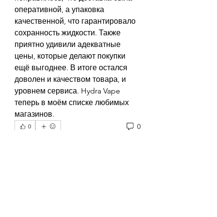
оперативной, а упаковка 
качественной, что гарантировало 
сохранность жидкости. Также 
приятно удивили адекватные 
цены, которые делают покупки 
ещё выгоднее. В итоге остался 
доволен и качеством товара, и 
уровнем сервиса. Hydra Vape 
теперь в моём списке любимых 
магазинов.
0
0
Write a comment...
About
Welcome to the group! You can
connect with other members, ge
...