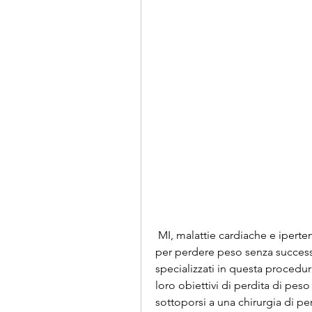
 MI, malattie cardiache e ipertensione. Per coloro che hanno provato di tutto 
per perdere peso senza successo,
specializzati in questa procedur
loro obiettivi di perdita di peso
sottoporsi a una chirurgia di p