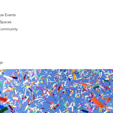
ze Events
 Spaces
 Community
up