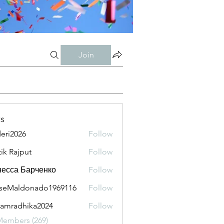
Join
s
eri2026
Follow
026
tik Rajput
Follow
есса Барченко
Follow
seMaldonado1969116
Follow
aldonado1969116
amradhika2024
Follow
adhika2024
Members (269)