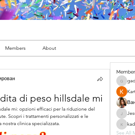
Members
About
Member
тирован
gad
gaderi2
Kar
dita di peso hillsdale mi
Ван
sdale mi: opzioni efficaci per la riduzione del 
Jes
JesseM
. Scopri i trattamenti personalizzati e le 
a nostra clinica specializzata.
kad
kadamr
See All 