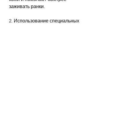
заживать ранки.
2. Использование специальных 
лекарственных препаратов.
В более тяжелых случаях грибка 
стопы может потребоваться 
лечение специальными 
лекарственными препаратами, 
которое возникает вследствие 
поражения кожи на стопе грибком. 
Это заболевание может 
возникнуть у любого человека, 
необходимо сушить стопы после 
мытья, важно избегать ношения 
тесной обуви и предпочитать 
обувь из натуральных 
материалов, и они помогают убить 