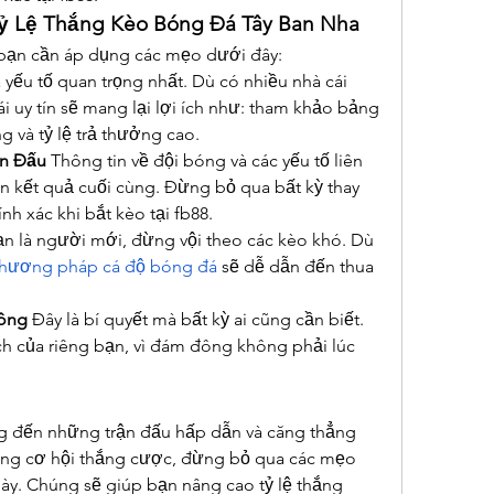
ỷ Lệ Thắng Kèo Bóng Đá Tây Ban Nha
 bạn cần áp dụng các mẹo dưới đây:
à yếu tố quan trọng nhất. Dù có nhiều nhà cái 
ái uy tín sẽ mang lại lợi ích như: tham khảo bảng 
ng và tỷ lệ trả thưởng cao.
ận Đấu
 Thông tin về đội bóng và các yếu tố liên 
 kết quả cuối cùng. Đừng bỏ qua bất kỳ thay 
h xác khi bắt kèo tại fb88.
n là người mới, đừng vội theo các kèo khó. Dù 
hương pháp cá độ bóng đá
 sẽ dễ dẫn đến thua 
ông
 Đây là bí quyết mà bất kỳ ai cũng cần biết. 
h của riêng bạn, vì đám đông không phải lúc 
 đến những trận đấu hấp dẫn và căng thẳng 
ăng cơ hội thắng cược, đừng bỏ qua các mẹo 
này. Chúng sẽ giúp bạn nâng cao tỷ lệ thắng 