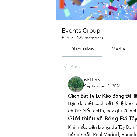
Events Group
Public
·
269 members
Discussion
Media
Back
nhi linh
September 5, 2024
Cách Bắt Tỷ Lệ Kèo Bóng Đá T
Bạn đã biết cách bắt tỷ lệ kèo 
chưa? Nếu chưa, hãy ghi lại nh
Giới thiệu về Bóng Đá T
Khi nhắc đến bóng đá Tây Ban N
tiếng nhất: Real Madrid, Barcel