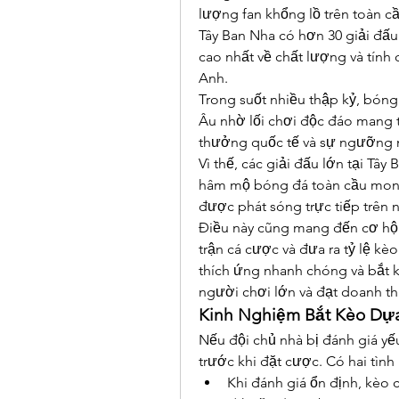
lượng fan khổng lồ trên toàn cầ
Tây Ban Nha có hơn 30 giải đấu
cao nhất về chất lượng và tính
Anh.
Trong suốt nhiều thập kỷ, bóng 
Âu nhờ lối chơi độc đáo mang 
thưởng quốc tế và sự ngưỡng m
Vì thế, các giải đấu lớn tại Tây
hâm mộ bóng đá toàn cầu mong 
được phát sóng trực tiếp trên n
Điều này cũng mang đến cơ hội
trận cá cược và đưa ra tỷ lệ kè
thích ứng nhanh chóng và bắt k
người chơi lớn và đạt doanh t
Kinh Nghiệm Bắt Kèo Dựa
Nếu đội chủ nhà bị đánh giá yế
trước khi đặt cược. Có hai tình
Khi đánh giá ổn định, kèo 