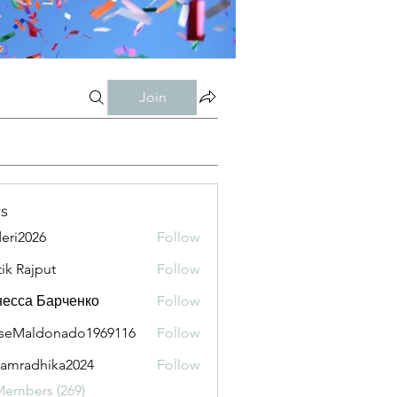
Join
s
eri2026
Follow
026
tik Rajput
Follow
есса Барченко
Follow
seMaldonado1969116
Follow
aldonado1969116
amradhika2024
Follow
adhika2024
Members (269)