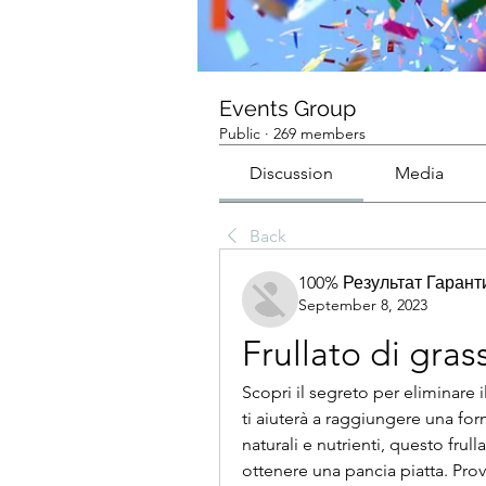
Events Group
Public
·
269 members
Discussion
Media
Back
100% Результат Гаран
September 8, 2023
Frullato di gras
Scopri il segreto per eliminare i
ti aiuterà a raggiungere una form
naturali e nutrienti, questo frul
ottenere una pancia piatta. Prova