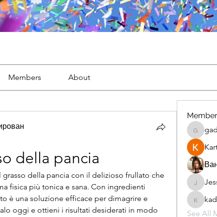
Members
About
Member
тирован
gad
gaderi2
Kar
so della pancia
Ван
l grasso della pancia con il delizioso frullato che 
Jes
JesseM
a fisica più tonica e sana. Con ingredienti 
lato è una soluzione efficace per dimagrire e 
kad
kadamr
lo oggi e ottieni i risultati desiderati in modo 
See All 