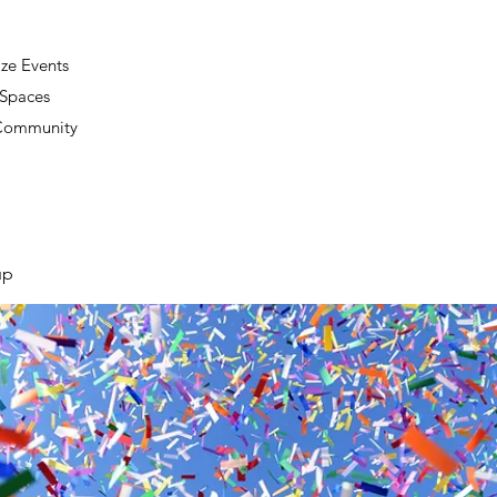
ze Events
 Spaces
 Community
up