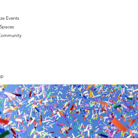
ze Events
 Spaces
 Community
up