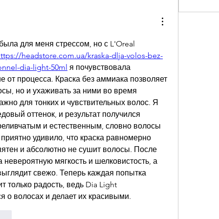
ыла для меня стрессом, но с L'Oreal 
ttps://headstore.com.ua/kraska-dlja-volos-bez-
nnel-dia-light-50ml
 я почувствовала 
 от процесса. Краска без аммиака позволяет 
осы, но и ухаживать за ними во время 
ажно для тонких и чувствительных волос. Я 
овый оттенок, и результат получился 
реливчатым и естественным, словно волосы 
 приятно удивило, что краска равномерно 
пятен и абсолютно не сушит волосы. После 
 невероятную мягкость и шелковистость, а 
выглядит свежо. Теперь каждая попытка 
 только радость, ведь Dia Light 
я о волосах и делает их красивыми.
onar