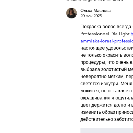
Олька Маслова
20 nov 2025
Покраска волос всегда б
Professionnel Dia Light 
h
ammiaka-loreal-professio
настоящее удовольствие
не только окрасить вол
процедуры, что очень в
выбрала золотистый мед
невероятно мягким, пе
светятся изнутри. Меня
ложится, не оставляет 
окрашивания я ощутила
цвет держится долго и 
изменить образ приносит
действительно заботитс
Me gusta
Reacci