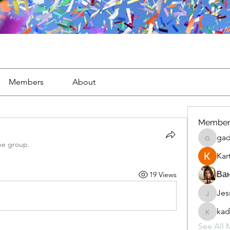
Members
About
Member
gad
gaderi2
he group.
Kar
Ван
19 Views
Jes
JesseM
kad
kadamr
See All 