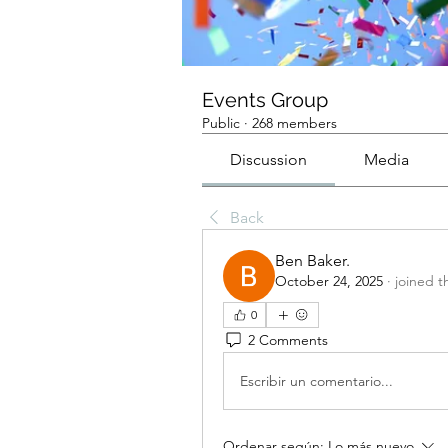
Events Group
Public
·
268 members
Discussion
Media
Back
Ben Baker.
October 24, 2025
·
joined t
0
2 Comments
Escribir un comentario...
Ordenar según:
Lo más nuevo