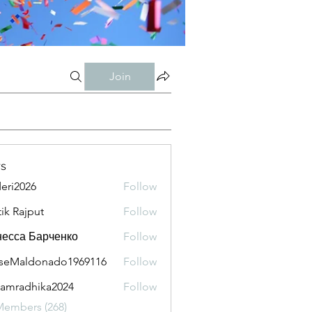
Join
s
eri2026
Follow
026
tik Rajput
Follow
есса Барченко
Follow
seMaldonado1969116
Follow
aldonado1969116
amradhika2024
Follow
adhika2024
Members (268)