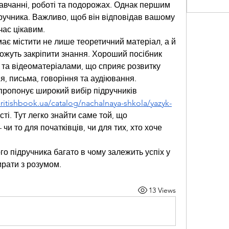
авчанні, роботі та подорожах. Однак першим 
дручника. Важливо, щоб він відповідав вашому 
час цікавим.
має містити не лише теоретичний матеріал, а й 
ожуть закріпити знання. Хороший посібник 
 та відеоматеріалами, що сприяє розвитку 
я, письма, говоріння та аудіювання.
 пропонує широкий вибір підручників 
ritishbook.ua/catalog/nachalnaya-shkola/yazyk-
сті. Тут легко знайти саме той, що 
и то для початківців, чи для тих, хто хоче 
о підручника багато в чому залежить успіх у 
ирати з розумом.
13 Views