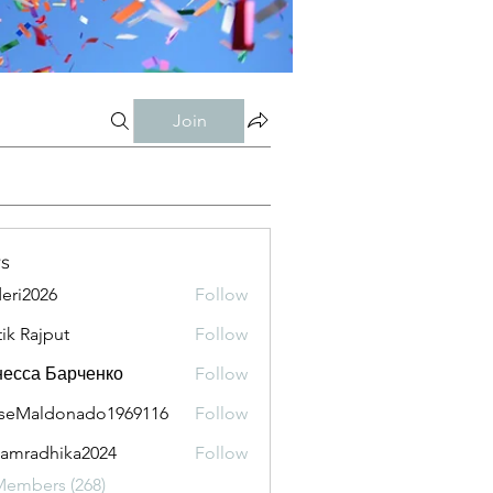
Join
s
eri2026
Follow
026
tik Rajput
Follow
есса Барченко
Follow
seMaldonado1969116
Follow
aldonado1969116
amradhika2024
Follow
adhika2024
Members (268)