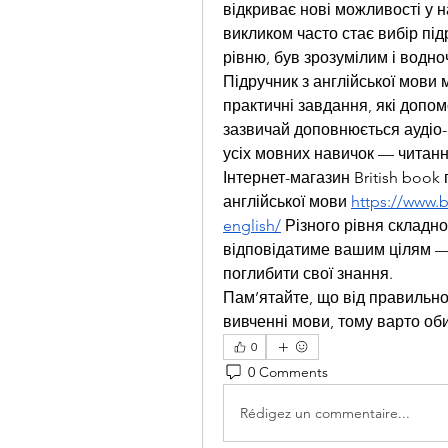
відкриває нові можливості у н
викликом часто стає вибір пі
рівню, був зрозумілим і водно
Підручник з англійської мови 
практичні завдання, які допом
зазвичай доповнюється аудіо-
усіх мовних навичок — читанн
Інтернет-магазин British book
англійської мови 
https://www.b
english/
 Різного рівня складно
відповідатиме вашим цілям — ч
поглибити свої знання.
Пам’ятайте, що від правильног
вивченні мови, тому варто об
0
0 Comments
Rédigez un commentaire...