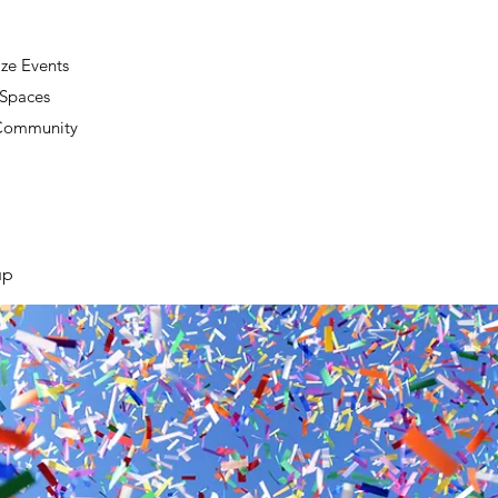
ze Events
 Spaces
 Community
up