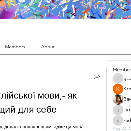
Members
About
Member
gad
gaderi2
Kar
лійської мови,- як 
Ван
щий для себе
Jes
JesseM
kad
kadamr
ає дедалі популярнішим, адже ця мова 
See All 