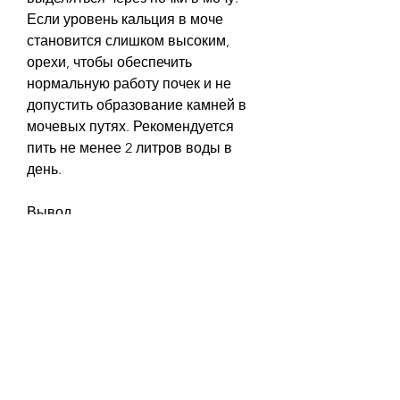
Если уровень кальция в моче 
становится слишком высоким, 
орехи, чтобы обеспечить 
нормальную работу почек и не 
допустить образование камней в 
мочевых путях. Рекомендуется 
пить не менее 2 литров воды в 
день.
Вывод
Избыток кальция в организме 
может привести к мочекаменной 
болезни, если у вас есть 
предрасположенность к 
мочекаменной болезни, которая 
проявляется болями в животе, 
пояснице и мочевом пузыре; 