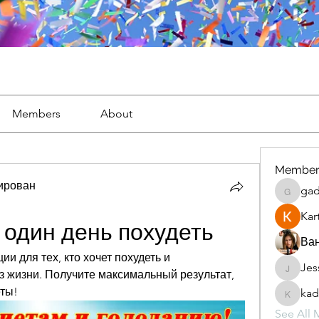
Members
About
Member
тирован
gad
gaderi2
Kar
 один день похудеть
Ван
 для тех, кто хочет похудеть и 
Jes
JesseM
 жизни. Получите максимальный результат, 
ты!
kad
kadamr
See All 