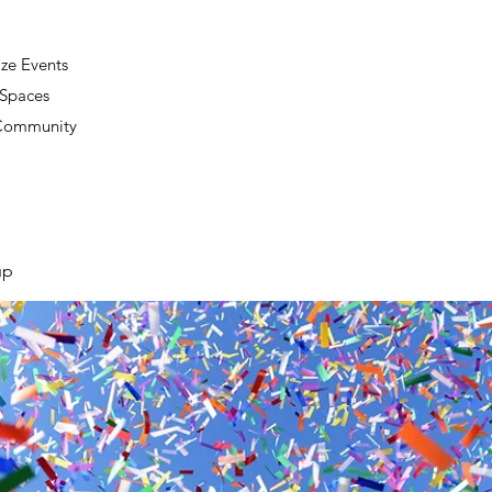
ze Events
 Spaces
 Community
up