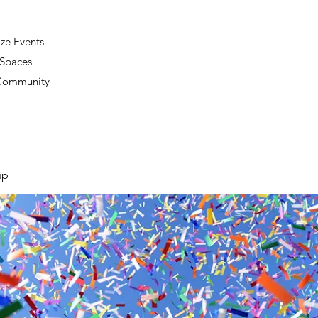
ze Events
 Spaces
 Community
up