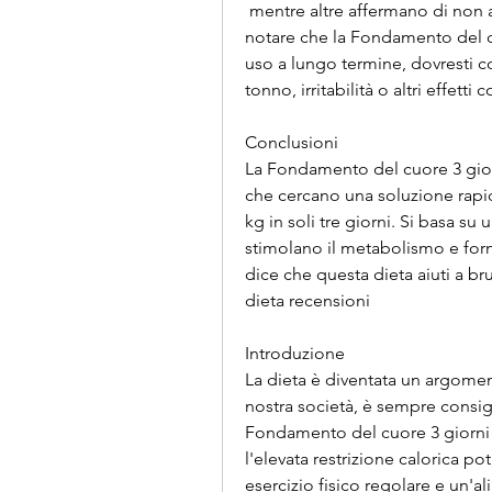
 mentre altre affermano di non aver avuto risultati apprezzabili. È importante 
notare che la Fondamento del cu
uso a lungo termine, dovresti 
tonno, irritabilità o altri effetti 
Conclusioni
La Fondamento del cuore 3 gior
che cercano una soluzione rapid
kg in soli tre giorni. Si basa su
stimolano il metabolismo e forn
dice che questa dieta aiuti a br
dieta recensioni
Introduzione
La dieta è diventata un argomen
nostra società, è sempre consig
Fondamento del cuore 3 giorni d
l'elevata restrizione calorica 
esercizio fisico regolare e un'ali