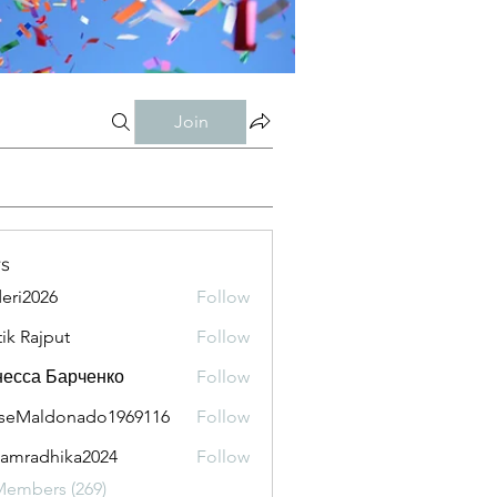
Join
s
eri2026
Follow
026
tik Rajput
Follow
есса Барченко
Follow
seMaldonado1969116
Follow
aldonado1969116
amradhika2024
Follow
adhika2024
Members (269)