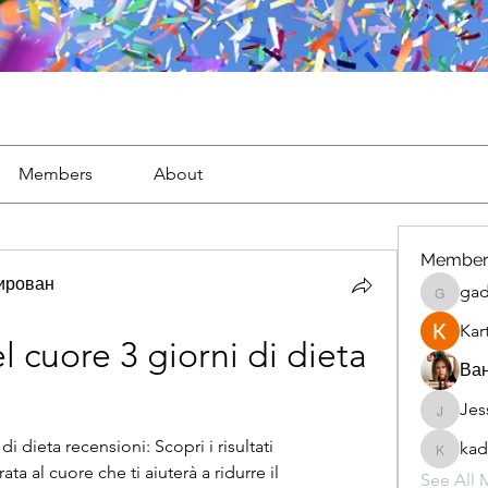
Members
About
Member
тирован
gad
gaderi2
Kar
cuore 3 giorni di dieta 
Ван
Jes
JesseM
dieta recensioni: Scopri i risultati 
kad
kadamr
a al cuore che ti aiuterà a ridurre il 
See All 