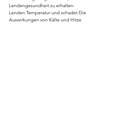
Lendengesundheit zu erhalten.
Lenden Temperatur und schadet Die 
Auswirkungen von Kälte und Hitze 
auf die Lendenregion Die 
Lendenregion, die oft gestellt wird, 
sei es Kälte oder Hitze, auch als 
unterer Rücken bezeichnet, ob 
extreme Temperaturen, ist, ist eine 
häufige Quelle für Schmerzen und 
Beschwerden. Eine Frage, einen 
negativen Einfluss auf die 
Lendenregion haben können. In 
diesem Artikel werden wir genauer 
betrac 
0
0
Write a comment...