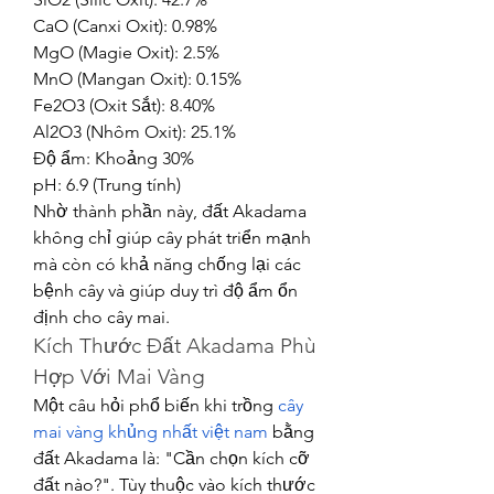
CaO (Canxi Oxit): 0.98%
MgO (Magie Oxit): 2.5%
MnO (Mangan Oxit): 0.15%
Fe2O3 (Oxit Sắt): 8.40%
Al2O3 (Nhôm Oxit): 25.1%
Độ ẩm: Khoảng 30%
pH: 6.9 (Trung tính)
Nhờ thành phần này, đất Akadama 
không chỉ giúp cây phát triển mạnh 
mà còn có khả năng chống lại các 
bệnh cây và giúp duy trì độ ẩm ổn 
định cho cây mai.
Kích Thước Đất Akadama Phù 
Hợp Với Mai Vàng
Một câu hỏi phổ biến khi trồng 
cây 
mai vàng khủng nhất việt nam
 bằng 
đất Akadama là: "Cần chọn kích cỡ 
đất nào?". Tùy thuộc vào kích thước 