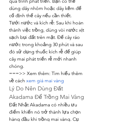
quá trình phát triển. Bạn có thể 
dùng dây nhôm hoặc dây kẽm để 
cố định thế cây nếu cần thiết.
Tưới nước và kích rễ: Sau khi hoàn 
thành việc trồng, dùng vòi nước xịt 
sạch bụi đất trên mặt. Để cây ráo 
nước trong khoảng 30 phút và sau 
đó sử dụng thuốc kích rễ để giúp 
cây mai phát triển rễ mới nhanh 
chóng.
===>> Xem thêm: Tìm hiểu thêm 
về cách 
xem giá mai vàng
Lý Do Nên Dùng Đất 
Akadama Để Trồng Mai Vàng
Đất Nhật Akadama có nhiều ưu 
điểm khiến nó trở thành lựa chọn 
hàng đầu khi trồng mai vàng. Cụ 
thể, Akadama giúp:
Chống mầm bệnh: Được nung ở 