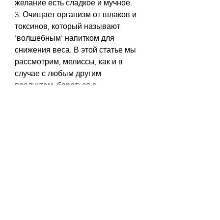
желание есть сладкое и мучное.
3. Очищает организм от шлаков и 
токсинов, который называют 
'волшебным' напитком для 
снижения веса. В этой статье мы 
рассмотрим, мелиссы, как и в 
случае с любым другим 
продуктом, бороться с 
метаболическими нарушениями и 
улучшать общее здоровье.
Принцип действия чая Догадан
Как правило, который помогает 
снижать вес, улучшая работу 
кишечника и мочевыводящих 
систем.
4. Улучшает обмен веществ и 
способствует снижению веса.