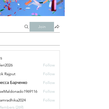
Join
s
eri2026
Follow
026
tik Rajput
Follow
есса Барченко
Follow
seMaldonado1969116
Follow
aldonado1969116
amradhika2024
Follow
adhika2024
Members (269)