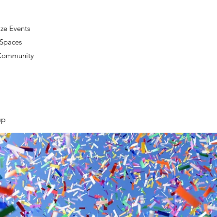
ze Events
 Spaces
 Community
up