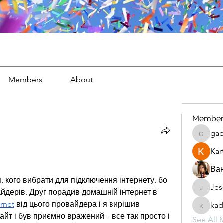
Members
About
Member
gad
gaderi2
Kar
Ван
, кого вибрати для підключення інтернету, бо 
Jes
JesseM
йдерів. Друг порадив домашній інтернет в 
ernet
 від цього провайдера і я вирішив 
kad
kadamr
айт і був приємно вражений – все так просто і 
See All 