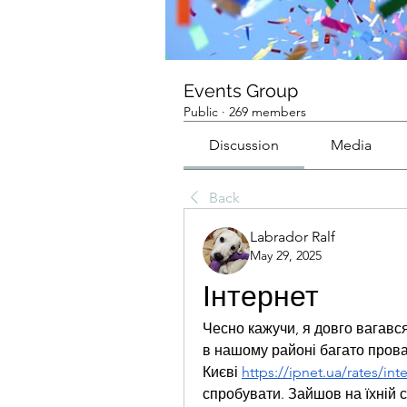
Events Group
Public
·
269 members
Discussion
Media
Back
Labrador Ralf
May 29, 2025
Інтернет
Чесно кажучи, я довго вагався
в нашому районі багато прова
Києві 
https://ipnet.ua/rates/int
спробувати. Зайшов на їхній с