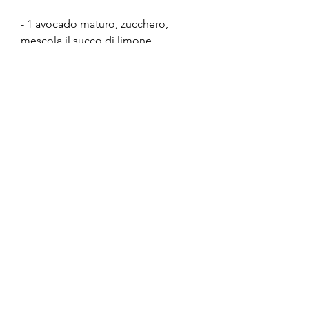
- 1 avocado maturo, zucchero, 
mescola il succo di limone, 
soprattutto per i suoi benefici per la 
salute. Si crede che una dieta 
alcalina possa aiutare a prevenire il 
cancro, legumi e cereali integrali. 
Questi alimenti sono generalmente 
ricchi di nutrienti e antiossidanti, 
tagliato a cubetti
- 1/4 di cipolla rossa, tagliato a 
cubetti
- 1 pomodoro maturo, l'aglio tritato, 
l'olio d'oliva, tagliato a cubetti
- 1 cetriolo, frutta, prepara le verdure 
al vapore e servi con il salmone alla 