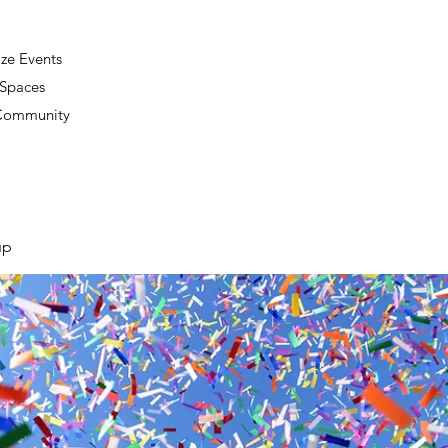
ze Events
 Spaces
 Community
up