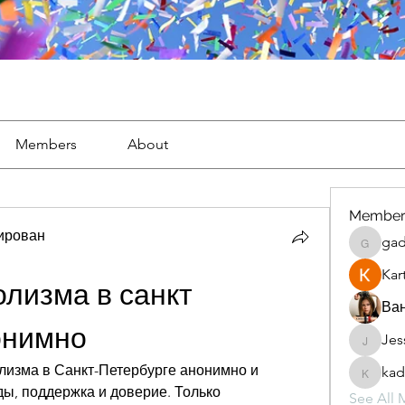
Members
About
Member
тирован
gad
gaderi2
Kar
лизма в санкт 
Ван
онимно
Jes
JesseM
изма в Санкт-Петербурге анонимно и 
kad
kadamr
, поддержка и доверие. Только 
See All 