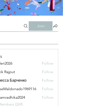
Join
s
eri2026
Follow
026
tik Rajput
Follow
есса Барченко
Follow
seMaldonado1969116
Follow
aldonado1969116
amradhika2024
Follow
adhika2024
Members (269)